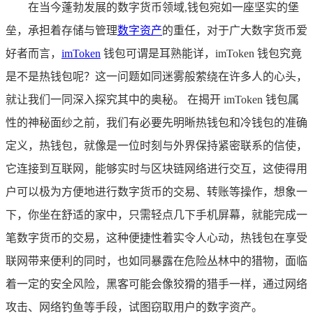
在当今蓬勃发展的数字货币领域,钱包宛如一座坚实的堡
垒，承担着存储与管理
数字资产
的重任，对于广大数字货币爱
好者而言，
imToken
钱包可谓是耳熟能详，imToken 钱包究竟
是不是热钱包呢？这一问题如同迷雾般萦绕在许多人的心头，
就让我们一同深入探究其中的奥秘。 在揭开 imToken 钱包属
性的神秘面纱之前，我们有必要先明晰热钱包和冷钱包的准确
定义，热钱包，就像是一位时刻与外界保持紧密联系的信使，
它连接到互联网，能够实时与区块链网络进行交互，这使得用
户可以极为方便地进行数字货币的交易、转账等操作，想象一
下，你坐在舒适的家中，只需轻点几下手机屏幕，就能完成一
笔数字货币的交易，这种便捷性着实令人心动，热钱包在享受
联网带来便利的同时，也如同暴露在危险丛林中的猎物，面临
着一定的安全风险，黑客可能会像狡猾的猎手一样，通过网络
攻击、网络钓鱼等手段，试图窃取用户的数字资产。