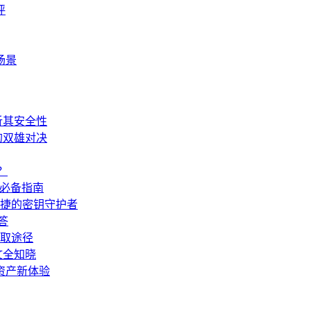
评
场景
剖析其安全性
储的双雄对决
？
新手必备指南
与便捷的密钥守护者
答
获取途径
一文全知晓
数字资产新体验