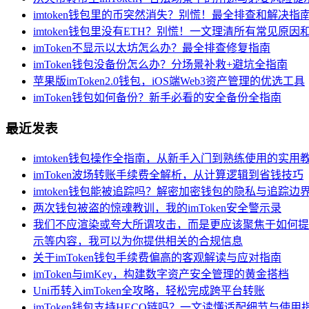
imtoken钱包里的币突然消失？别慌！最全排查和解决指
imtoken钱包里没有ETH？别慌！一文理清所有常见原因
imToken不显示以太坊怎么办？最全排查修复指南
imToken钱包没备份怎么办？分场景补救+避坑全指南
苹果版imToken2.0钱包，iOS端Web3资产管理的优选工具
imToken钱包如何备份？新手必看的安全备份全指南
最近发表
imtoken钱包操作全指南，从新手入门到熟练使用的实用
imToken波场转账手续费全解析，从计算逻辑到省钱技巧
imtoken钱包能被追踪吗？解密加密钱包的隐私与追踪边
两次钱包被盗的惊魂教训，我的imToken安全警示录
我们不应渲染或夸大所谓攻击，而是更应该聚焦于如何提
示等内容，我可以为你提供相关的合规信息
关于imToken钱包手续费偏高的客观解读与应对指南
imToken与imKey，构建数字资产安全管理的黄金搭档
Uni币转入imToken全攻略，轻松完成跨平台转账
imToken钱包支持HECO链吗？一文读懂适配细节与使用