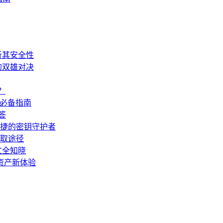
剖析其安全性
储的双雄对决
？
新手必备指南
答
与便捷的密钥守护者
获取途径
一文全知晓
数字资产新体验