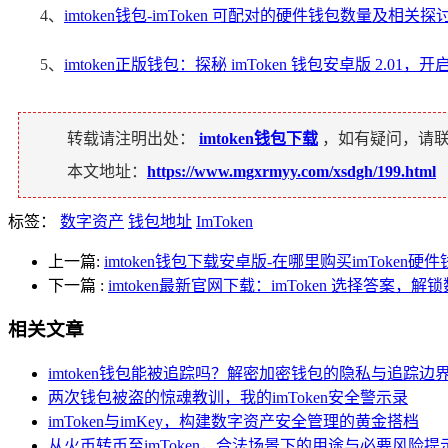
4、
imtoken钱包-imToken 可配对的硬件钱包数量及相关探
5、
imtoken正版钱包：探秘 imToken 钱包安卓版 2.01
转载请注明出处：
imtoken钱包下载
，如有疑问，请
本文地址：
https://www.mgxrmyy.com/xsdgh/199.html
标签：
数字资产
钱包地址
ImToken
上一篇:
imtoken钱包下载安卓版-在哪里购买imToken
下一篇
:
imtoken最新官网下载：imToken 选择答案
相关文章
imtoken钱包能被追踪吗？解密加密钱包的隐私与追踪边
两次钱包被盗的惊魂教训，我的imToken安全警示录
imToken与imKey，构建数字资产安全管理的黄金搭档
从火币转币至imToken，合法场景下的用途与必要风险提