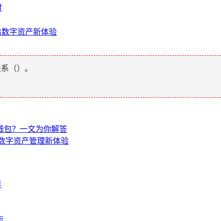
讨
，开启数字资产新体验
联系（
）。
硬件钱包？一文为你解答
，解锁数字资产管理新体验
界
示