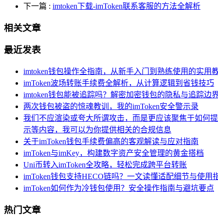
下一篇
:
imtoken下载-imToken联系客服的方法全解析
相关文章
最近发表
imtoken钱包操作全指南，从新手入门到熟练使用的实用
imToken波场转账手续费全解析，从计算逻辑到省钱技巧
imtoken钱包能被追踪吗？解密加密钱包的隐私与追踪边
两次钱包被盗的惊魂教训，我的imToken安全警示录
我们不应渲染或夸大所谓攻击，而是更应该聚焦于如何提
示等内容，我可以为你提供相关的合规信息
关于imToken钱包手续费偏高的客观解读与应对指南
imToken与imKey，构建数字资产安全管理的黄金搭档
Uni币转入imToken全攻略，轻松完成跨平台转账
imToken钱包支持HECO链吗？一文读懂适配细节与使用
imToken如何作为冷钱包使用？安全操作指南与避坑要点
热门文章