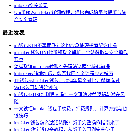
imtoken空投公司
Uni币转入imToken详细教程，轻松完成跨平台提币与资
产安全管理
最近发表
im钱包ETH不翼而飞？这份应急处理指南帮你止损
imToken钱包UNI代币领取全解析，合法获取与安全操作
要点
怎样取消imToken转账？先理清这两个核心前提
imtoken转错地址后，能否找回？全流程应对指南
TP钱包vsimToken钱包，2024年最全对比，帮你选对
Web3入门与进阶钱包
im钱包存USDT利润大吗？一文理清收益逻辑与潜在风
险
一文读懂imtoken钱包手续费，扣费规则、计算方式与省
钱技巧
imToken钱包怎么激活转账？新手完整操作指南来了
imToken数字钱包全教程，从新手入门到安全使用