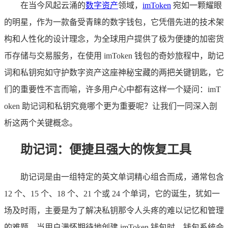
在当今风起云涌的
数字资产
领域，
imToken
宛如一颗耀眼
的明星，作为一款备受青睐的数字钱包，它凭借先进的技术架
构和人性化的设计理念，为全球用户提供了极为便捷的加密货
币存储与交易服务，在使用 imToken 钱包的奇妙旅程中，助记
词和私钥宛如守护数字资产这座神秘宝藏的两把关键钥匙，它
们的重要性不言而喻，许多用户心中都有这样一个疑问：imT
oken 助记词和私钥究竟哪个更为重要呢？让我们一同深入剖
析这两个关键概念。
助记词：便捷且强大的恢复工具
助记词是由一组特定的英文单词精心组合而成，通常包含
12 个、15 个、18 个、21 个或 24 个单词，它的诞生，犹如一
场及时雨，主要是为了解决私钥那令人头疼的难以记忆和管理
的难题，当用户满怀期待地创建 imToken 钱包时，钱包系统会