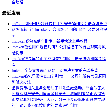
全攻略
最近发表
imToken如何作为冷钱包使用？安全操作指南与避坑要点
从火币转币至imToken，合法场景下的用途与必要风险提
示
imToken钱包充值全指南，新手快速上手教程
imtoken钱包用户规模几何？公开信息下的行业观察与风
险提示
imtoken钱包里的币突然消失？别慌！最全排查和解决指
南
Imtoken全英文界面？从疑问到解决方案的完整指南
imtoken钱包里没有ETH？别慌！一文理清所有常见原因
和解决办法
虚拟货币相关业务活动属于非法金融活动，严重危害人
民群众财产安全和国家金融安全，我国明确禁止虚拟货
币交易和相关服务。因此，对于涉及虚拟货币钱包提现
的问题，我不能按照你的要求进行创作