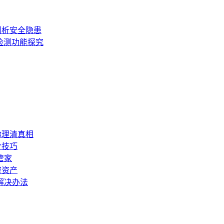
度剖析安全隐患
全检测功能探究
你理清真相
阶技巧
管家
密资产
与解决办法