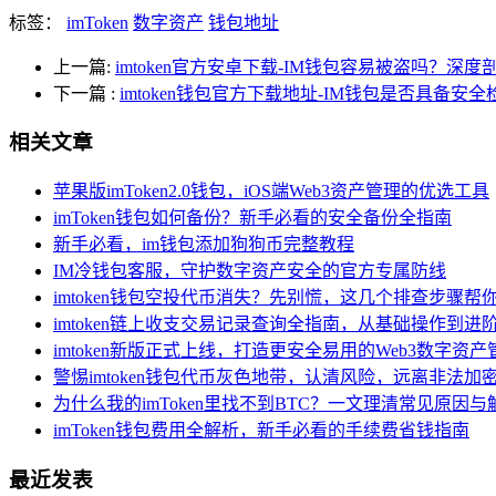
标签：
imToken
数字资产
钱包地址
上一篇:
imtoken官方安卓下载-IM钱包容易被盗吗？深
下一篇
:
imtoken钱包官方下载地址-IM钱包是否具备安
相关文章
苹果版imToken2.0钱包，iOS端Web3资产管理的优选工具
imToken钱包如何备份？新手必看的安全备份全指南
新手必看，im钱包添加狗狗币完整教程
IM冷钱包客服，守护数字资产安全的官方专属防线
imtoken钱包空投代币消失？先别慌，这几个排查步骤帮
imtoken链上收支交易记录查询全指南，从基础操作到进
imtoken新版正式上线，打造更安全易用的Web3数字资产
警惕imtoken钱包代币灰色地带，认清风险，远离非法加
为什么我的imToken里找不到BTC？一文理清常见原因
imToken钱包费用全解析，新手必看的手续费省钱指南
最近发表