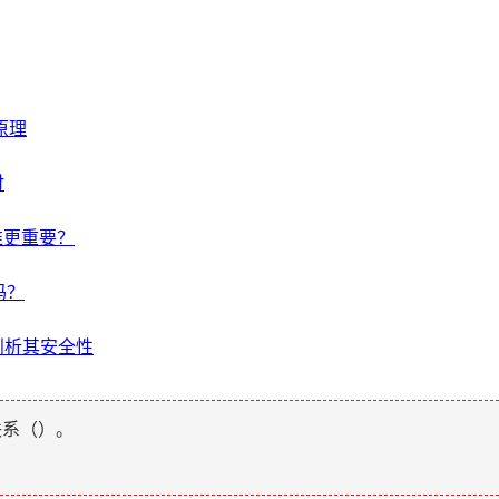
版原理
讨
，谁更重要？
吗？
度剖析其安全性
联系（
）。