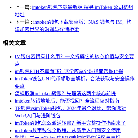
上一篇:
imtoken钱包下载最新版-探寻 imToken 公司杭州
地址
下一篇
:
imtoken钱包下载安卓版：NAS 钱包与 IM，构
建加密世界的沟通与存储桥梁
相关文章
IM钱包密钥有什么用？一文拆解它的核心价值与安全要
点
im钱包ETH不翼而飞？这份应急处理指南帮你止损
imToken钱包UNI代币领取全解析，合法获取与安全操作
要点
怎样取消imToken转账？先理清这两个核心前提
imtoken转错地址后，能否找回？全流程应对指南
TP钱包vsimToken钱包，2024年最全对比，帮你选对
Web3入门与进阶钱包
imToken钱包怎么激活转账？新手完整操作指南来了
imToken数字钱包全教程，从新手入门到安全使用
警惕！关于imToken中EOS映射收费的误区与真相