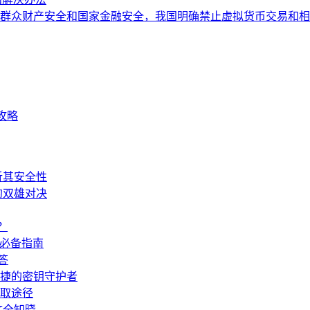
群众财产安全和国家金融安全，我国明确禁止虚拟货币交易和相
全攻略
剖析其安全性
储的双雄对决
？
新手必备指南
答
与便捷的密钥守护者
获取途径
一文全知晓