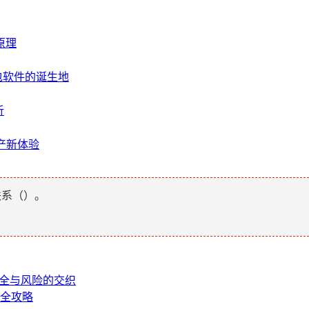
版原理
密钱包软件的诞生地
析
资产新体验
联系（
）。
安全与风险的交织
太坊全攻略