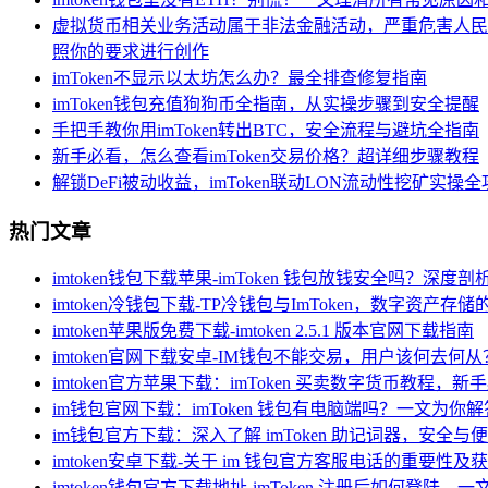
虚拟货币相关业务活动属于非法金融活动，严重危害人民
照你的要求进行创作
imToken不显示以太坊怎么办？最全排查修复指南
imToken钱包充值狗狗币全指南，从实操步骤到安全提醒
手把手教你用imToken转出BTC，安全流程与避坑全指南
新手必看，怎么查看imToken交易价格？超详细步骤教程
解锁DeFi被动收益，imToken联动LON流动性挖矿实操
热门文章
imtoken钱包下载苹果-imToken 钱包放钱安全吗？深度
imtoken冷钱包下载-TP冷钱包与ImToken，数字资产存
imtoken苹果版免费下载-imtoken 2.5.1 版本官网下载指南
imtoken官网下载安卓-IM钱包不能交易，用户该何去何从
imtoken官方苹果下载：imToken 买卖数字货币教程，
im钱包官网下载：imToken 钱包有电脑端吗？一文为你解
im钱包官方下载：深入了解 imToken 助记词器，安全
imtoken安卓下载-关于 im 钱包官方客服电话的重要性及
imtoken钱包官方下载地址-imToken 注册后如何登陆，