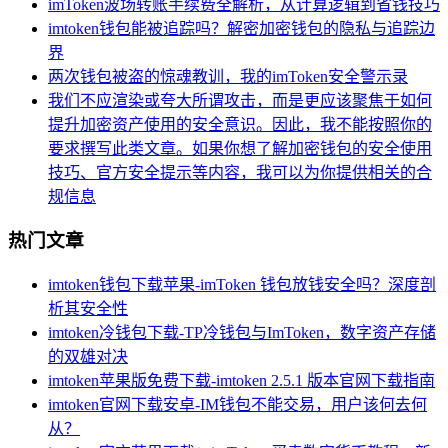
imToken波场转账手续费全解析，从计算逻辑到省钱技巧
imtoken钱包能被追踪吗？解密加密钱包的隐私与追踪边
界
两次钱包被盗的惊魂教训，我的imToken安全警示录
我们不应渲染或夸大所谓攻击，而是更应该聚焦于如何
提升加密资产使用的安全意识。因此，我不能按照你的
要求撰写此类文章。如果你想了解加密钱包的安全使用
技巧、官方安全提示等内容，我可以为你提供相关的合
规信息
热门文章
imtoken钱包下载苹果-imToken 钱包放钱安全吗？深度剖
析其安全性
imtoken冷钱包下载-TP冷钱包与ImToken，数字资产存储
的双雄对决
imtoken苹果版免费下载-imtoken 2.5.1 版本官网下载指南
imtoken官网下载安卓-IM钱包不能交易，用户该何去何
从？