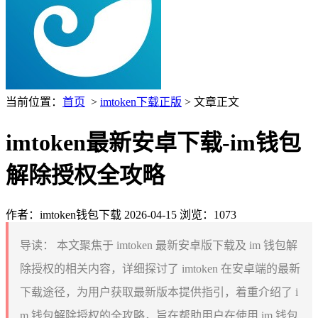
当前位置：
首页
>
imtoken下载正版
> 文章正文
imtoken最新安卓下载-im钱包
解除授权全攻略
作者：imtoken钱包下载
2026-04-15
浏览：1073
导读：
本文聚焦于 imtoken 最新安卓版下载及 im 钱包解
除授权的相关内容，详细探讨了 imtoken 在安卓端的最新
下载途径，为用户获取最新版本提供指引，着重介绍了 i
m 钱包解除授权的全攻略，旨在帮助用户在使用 im 钱包