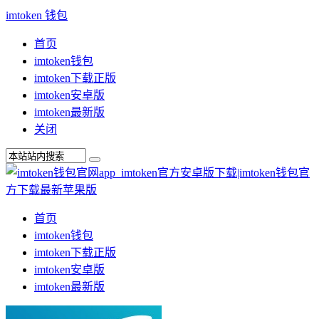
imtoken 钱包
首页
imtoken钱包
imtoken下载正版
imtoken安卓版
imtoken最新版
关闭
首页
imtoken钱包
imtoken下载正版
imtoken安卓版
imtoken最新版