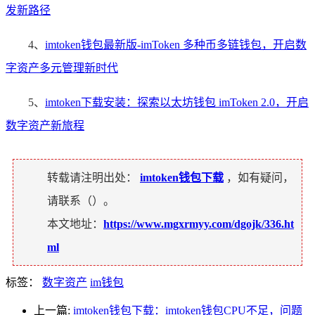
发新路径
4、
imtoken钱包最新版-imToken 多种币多链钱包，开启数
字资产多元管理新时代
5、
imtoken下载安装：探索以太坊钱包 imToken 2.0，开启
数字资产新旅程
转载请注明出处：
imtoken钱包下载
，如有疑问，
请联系（
）。
本文地址：
https://www.mgxrmyy.com/dgojk/336.ht
ml
标签：
数字资产
im钱包
上一篇:
imtoken钱包下载：imtoken钱包CPU不足，问题