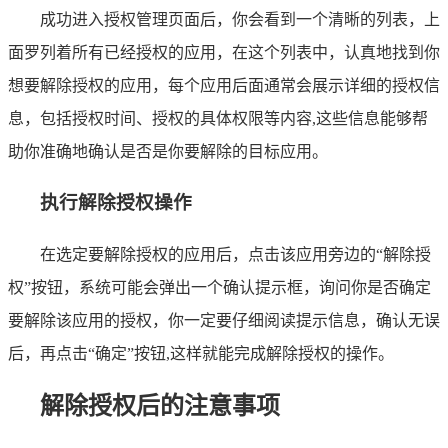
成功进入授权管理页面后，你会看到一个清晰的列表，上
面罗列着所有已经授权的应用，在这个列表中，认真地找到你
想要解除授权的应用，每个应用后面通常会展示详细的授权信
息，包括授权时间、授权的具体权限等内容,这些信息能够帮
助你准确地确认是否是你要解除的目标应用。
执行解除授权操作
在选定要解除授权的应用后，点击该应用旁边的“解除授
权”按钮，系统可能会弹出一个确认提示框，询问你是否确定
要解除该应用的授权，你一定要仔细阅读提示信息，确认无误
后，再点击“确定”按钮,这样就能完成解除授权的操作。
解除授权后的注意事项