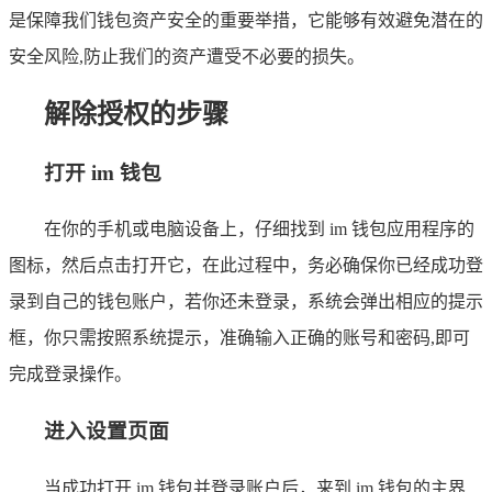
是保障我们钱包资产安全的重要举措，它能够有效避免潜在的
安全风险,防止我们的资产遭受不必要的损失。
解除授权的步骤
打开 im 钱包
在你的手机或电脑设备上，仔细找到 im 钱包应用程序的
图标，然后点击打开它，在此过程中，务必确保你已经成功登
录到自己的钱包账户，若你还未登录，系统会弹出相应的提示
框，你只需按照系统提示，准确输入正确的账号和密码,即可
完成登录操作。
进入设置页面
当成功打开 im 钱包并登录账户后，来到 im 钱包的主界