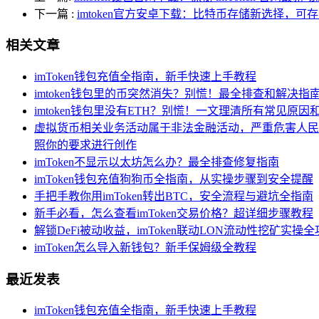
下一篇
:
imtoken官方安卓下载：比特币存储新选择，可存于 
相关文章
imToken钱包充值全指南，新手快速上手教程
imtoken钱包里的币突然消失？别慌！最全排查和解决指
imtoken钱包里没有ETH？别慌！一文理清所有常见原因
虚拟货币相关业务活动属于非法金融活动，严重危害人民
照你的要求进行创作
imToken不显示以太坊怎么办？最全排查修复指南
imToken钱包充值狗狗币全指南，从实操步骤到安全提醒
手把手教你用imToken转出BTC，安全流程与避坑全指南
新手必看，怎么查看imToken交易价格？超详细步骤教程
解锁DeFi被动收益，imToken联动LON流动性挖矿实操
imToken怎么导入新钱包？新手保姆级全教程
最近发表
imToken钱包充值全指南，新手快速上手教程