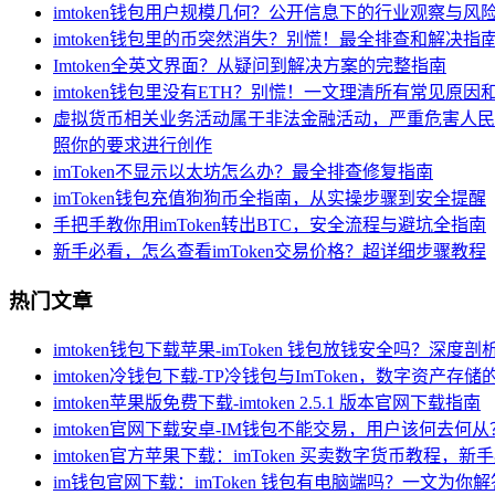
imtoken钱包用户规模几何？公开信息下的行业观察与风
imtoken钱包里的币突然消失？别慌！最全排查和解决指
Imtoken全英文界面？从疑问到解决方案的完整指南
imtoken钱包里没有ETH？别慌！一文理清所有常见原因
虚拟货币相关业务活动属于非法金融活动，严重危害人民
照你的要求进行创作
imToken不显示以太坊怎么办？最全排查修复指南
imToken钱包充值狗狗币全指南，从实操步骤到安全提醒
手把手教你用imToken转出BTC，安全流程与避坑全指南
新手必看，怎么查看imToken交易价格？超详细步骤教程
热门文章
imtoken钱包下载苹果-imToken 钱包放钱安全吗？深度
imtoken冷钱包下载-TP冷钱包与ImToken，数字资产存
imtoken苹果版免费下载-imtoken 2.5.1 版本官网下载指南
imtoken官网下载安卓-IM钱包不能交易，用户该何去何从
imtoken官方苹果下载：imToken 买卖数字货币教程，
im钱包官网下载：imToken 钱包有电脑端吗？一文为你解