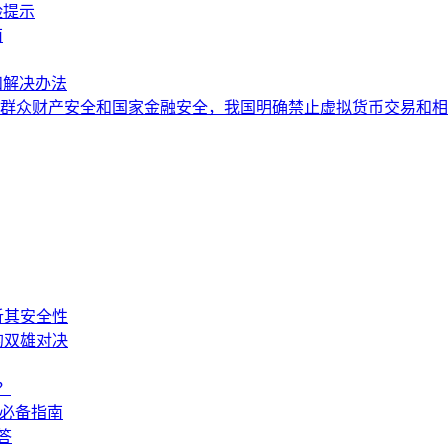
险提示
南
和解决办法
群众财产安全和国家金融安全，我国明确禁止虚拟货币交易和相
剖析其安全性
储的双雄对决
？
新手必备指南
答