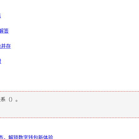
态
你解答
险并存
讨
联系（
）。
最新动态，解锁数字钱包新体验