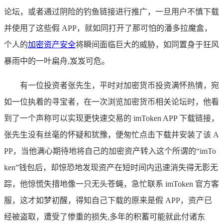
论坛，或者通过阴险的钓鱼链接进行推广，一旦用户不慎下载
并使用了这些假 APP，就如同打开了那可怕的潘多拉魔盒，
个人的
加密资产安全
将瞬间面临巨大的威胁，如同置身于狂风
暴雨中的一叶扁舟,岌岌可危。
有一位投资者张先生，平时对加密货币投资满怀热情，宛
如一位执着的寻宝者，在一次浏览加密货币相关论坛时，他看
到了一个声称可以实现更快速交易的 imToken APP 下载链接，
张先生没有丝毫的怀疑和犹豫，便匆忙点击下载并安装了该 A
PP，当他满心期待地将自己的加密资产转入这个所谓的“imTo
ken”钱包后，却惊恐地发现资产在短时间内迅速消失得无影无
踪，他惊慌失措地像一只无头苍蝇，急忙联系 imToken 官方客
服，这才如梦初醒，得知自己下载的原来是假 APP，资产已
经被盗取，遭受了惨重的损失,多年的积蓄可能就此付诸东