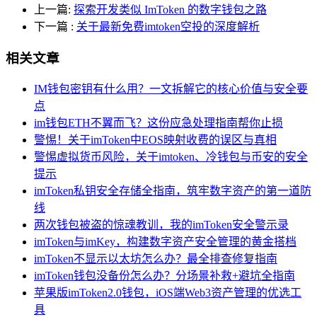
上一篇:
探索开发类似 ImToken 的数字钱包之路
下一篇
:
关于最新免费imtoken空投的深度解析
相关文章
IM钱包密钥有什么用？一文拆解它的核心价值与安全要
点
im钱包ETH不翼而飞？这份应急处理指南帮你止损
警惕！关于imToken中EOS映射收费的误区与真相
警惕虚拟货币风险，关于imtoken、冷钱包与币安的安全
提示
imToken私钥安全存储全指南，筑牢数字资产的第一道防
线
两次钱包被盗的惊魂教训，我的imToken安全警示录
imToken与imKey，构建数字资产安全管理的黄金搭档
imToken不显示以太坊怎么办？最全排查修复指南
imToken钱包没备份怎么办？分场景补救+避坑全指南
苹果版imToken2.0钱包，iOS端Web3资产管理的优选工
具