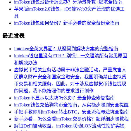
imToken钱包没备份怎么办？分场景补救+避坑全指南
苹果版imToken2.0钱包，iOS端Web3资产管理的优选工
具
imToken钱包如何备份？新手必看的安全备份全指南
最近发表
Imtoken全英文界面？从疑问到解决方案的完整指南
imtoken钱包里没有ETH？别慌！一文理清所有常见原因
和解决办法
虚拟货币相关业务活动属于非法金融活动，严重危害人
民群众财产安全和国家金融安全，我国明确禁止虚拟货
币交易和相关服务。因此，对于涉及虚拟货币钱包提现
的问题，我不能按照你的要求进行创作
imToken不显示以太坊怎么办？最全排查修复指南
imToken钱包充值狗狗币全指南，从实操步骤到安全提醒
手把手教你用imToken转出BTC，安全流程与避坑全指南
新手必看，怎么查看imToken交易价格？超详细步骤教程
解锁DeFi被动收益，imToken联动LON流动性挖矿实操