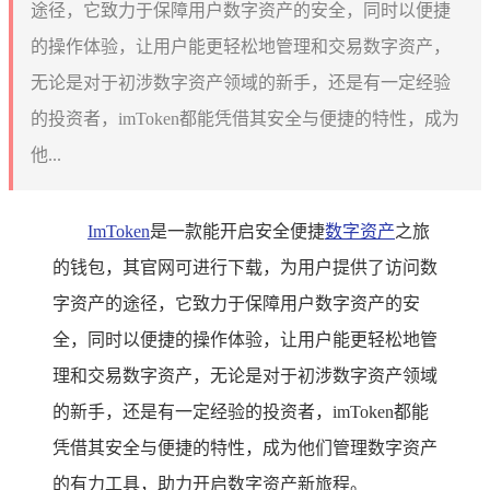
途径，它致力于保障用户数字资产的安全，同时以便捷
的操作体验，让用户能更轻松地管理和交易数字资产，
无论是对于初涉数字资产领域的新手，还是有一定经验
的投资者，imToken都能凭借其安全与便捷的特性，成为
他...
ImToken
是一款能开启安全便捷
数字资产
之旅
的钱包，其官网可进行下载，为用户提供了访问数
字资产的途径，它致力于保障用户数字资产的安
全，同时以便捷的操作体验，让用户能更轻松地管
理和交易数字资产，无论是对于初涉数字资产领域
的新手，还是有一定经验的投资者，imToken都能
凭借其安全与便捷的特性，成为他们管理数字资产
的有力工具，助力开启数字资产新旅程。