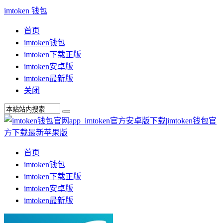
imtoken 钱包
首页
imtoken钱包
imtoken下载正版
imtoken安卓版
imtoken最新版
关闭
首页
imtoken钱包
imtoken下载正版
imtoken安卓版
imtoken最新版