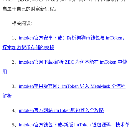
启属于自己的财富新征程。
相关阅读：
1、
imtoken官方安卓下载：解析狗狗币钱包与 imToken，
探索加密货币存储的奥秘
2、
imtoken官网下载-解析 ZEC 为何不能在 imToken 中使
用
3、
imtoken苹果版官网：imToken 导入 MetaMask 全流程
解析
4、
imtoken官方网站-imToken钱包登入全攻略
5、
imtoken官方钱包下载-新版 imToken 钱包源码，技术革