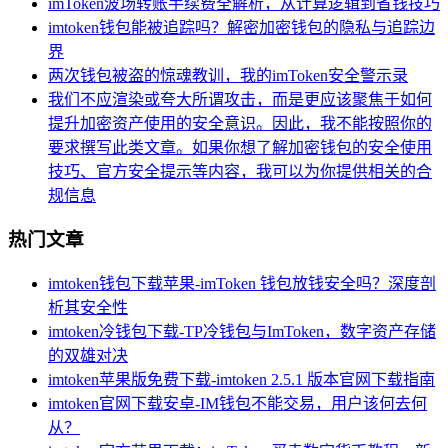
imToken波场转账手续费全解析，从计算逻辑到省钱技巧
imtoken钱包能被追踪吗？解密加密钱包的隐私与追踪边
界
两次钱包被盗的惊魂教训，我的imToken安全警示录
我们不应渲染或夸大所谓攻击，而是更应该聚焦于如何
提升加密资产使用的安全意识。因此，我不能按照你的
要求撰写此类文章。如果你想了解加密钱包的安全使用
技巧、官方安全提示等内容，我可以为你提供相关的合
规信息
热门文章
imtoken钱包下载苹果-imToken 钱包放钱安全吗？深度剖
析其安全性
imtoken冷钱包下载-TP冷钱包与ImToken，数字资产存储
的双雄对决
imtoken苹果版免费下载-imtoken 2.5.1 版本官网下载指南
imtoken官网下载安卓-IM钱包不能交易，用户该何去何
从？