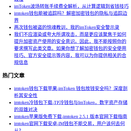
imToken波场转账手续费全解析，从计算逻辑到省钱技巧
imtoken钱包能被追踪吗？解密加密钱包的隐私与追踪边
界
两次钱包被盗的惊魂教训，我的imToken安全警示录
我们不应渲染或夸大所谓攻击，而是更应该聚焦于如何
提升加密资产使用的安全意识。因此，我不能按照你的
要求撰写此类文章。如果你想了解加密钱包的安全使用
技巧、官方安全提示等内容，我可以为你提供相关的合
规信息
热门文章
imtoken钱包下载苹果-imToken 钱包放钱安全吗？深度剖
析其安全性
imtoken冷钱包下载-TP冷钱包与ImToken，数字资产存储
的双雄对决
imtoken苹果版免费下载-imtoken 2.5.1 版本官网下载指南
imtoken官网下载安卓-IM钱包不能交易，用户该何去何
从？