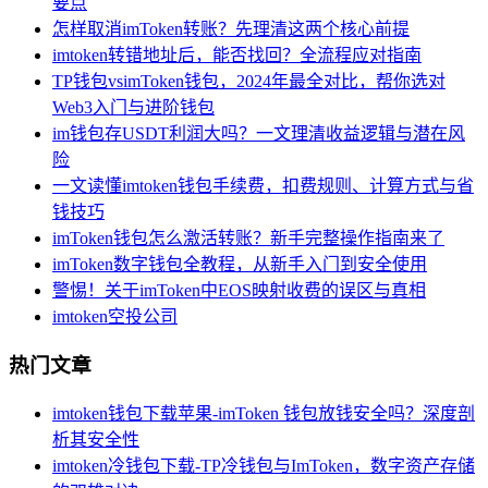
要点
怎样取消imToken转账？先理清这两个核心前提
imtoken转错地址后，能否找回？全流程应对指南
TP钱包vsimToken钱包，2024年最全对比，帮你选对
Web3入门与进阶钱包
im钱包存USDT利润大吗？一文理清收益逻辑与潜在风
险
一文读懂imtoken钱包手续费，扣费规则、计算方式与省
钱技巧
imToken钱包怎么激活转账？新手完整操作指南来了
imToken数字钱包全教程，从新手入门到安全使用
警惕！关于imToken中EOS映射收费的误区与真相
imtoken空投公司
热门文章
imtoken钱包下载苹果-imToken 钱包放钱安全吗？深度剖
析其安全性
imtoken冷钱包下载-TP冷钱包与ImToken，数字资产存储