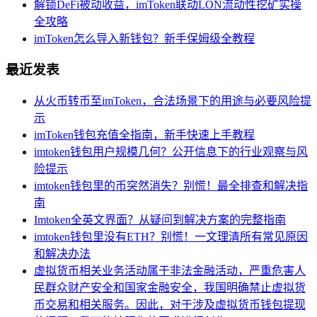
解锁DeFi被动收益，imToken联动LON流动性挖矿实操
全攻略
imToken怎么导入新钱包？新手保姆级全教程
最近发表
从火币转币至imToken，合法场景下的用途与必要风险提
示
imToken钱包充值全指南，新手快速上手教程
imtoken钱包用户规模几何？公开信息下的行业观察与风
险提示
imtoken钱包里的币突然消失？别慌！最全排查和解决指
南
Imtoken全英文界面？从疑问到解决方案的完整指南
imtoken钱包里没有ETH？别慌！一文理清所有常见原因
和解决办法
虚拟货币相关业务活动属于非法金融活动，严重危害人
民群众财产安全和国家金融安全，我国明确禁止虚拟货
币交易和相关服务。因此，对于涉及虚拟货币钱包提现