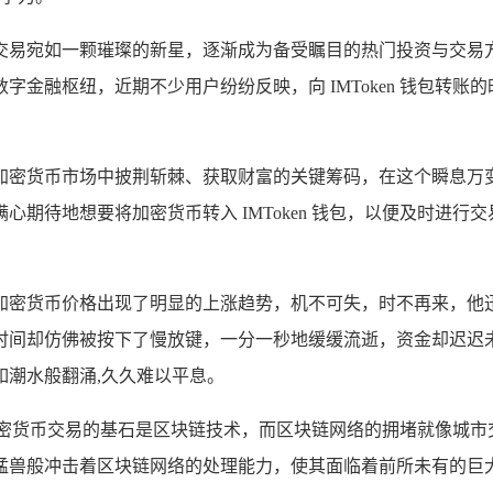
交易宛如一颗璀璨的新星，逐渐成为备受瞩目的热门投资与交易方式，
金融枢纽，近期不少用户纷纷反映，向 IMToken 钱包转账的
加密货币市场中披荆斩棘、获取财富的关键筹码，在这个瞬息万
期待地想要将加密货币转入 IMToken 钱包，以便及时进行
密货币价格出现了明显的上涨趋势，机不可失，时不再来，他迅速做
时间却仿佛被按下了慢放键，一分一秒地缓缓流逝，资金却迟迟
潮水般翻涌,久久难以平息。
的，加密货币交易的基石是区块链技术，而区块链网络的拥堵就像
猛兽般冲击着区块链网络的处理能力，使其面临着前所未有的巨大