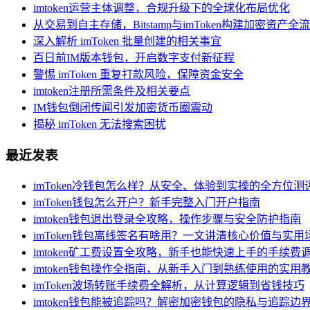
imtoken运营主体调整，合规升级下的全球化布局优化
从交易到自主存储，Bitstamp与imToken构建加密资产
深入解析 imToken 批量创建的相关事宜
百日前IM版本钱包，开启数字支付新征程
警惕 imToken 重复打款风险，保障资金安全
imtoken注册所需条件及相关要点
IM钱包倒闭传闻引发加密货币圈震动
揭秘 imToken 无法搜索困扰
最近发表
imToken冷钱包怎么样？从安全、体验到实操的全方位测
imToken钱包怎么开户？新手完整入门开户指南
imtoken钱包退出登录全攻略，操作步骤与安全防护指南
imToken钱包离线签名有啥用？一文讲清核心价值与实用
imtoken矿工费设置全攻略，新手也能快速上手的手续费
imtoken钱包操作全指南，从新手入门到熟练使用的实用
imToken波场转账手续费全解析，从计算逻辑到省钱技巧
imtoken钱包能被追踪吗？解密加密钱包的隐私与追踪边