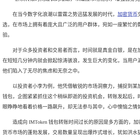
在当今数字化浪潮以雷霆之势迅猛发展的时代，
加密货币
选，在市场上拥有着庞大且广泛的用户群体，宛如一座繁忙的数字
验。
对于众多投资者和交易者而言，时间就是真金白银，是在
在短短几分钟内就会掀起惊涛骇浪，发生巨大的变化，当用户满心
他们陷入了无尽的焦虑和无奈之中。
以投资者小李为例，他凭借敏锐的市场洞察力，捕捉到某加
钱包，企图紧紧抓住这个稍纵即逝的投资机会，转账发起后，
眼睁睁地看着价格一路飙升，却无法参与其中，心中懊恼之情如
造成向 IMToken 钱包转账时间过长的原因是多方面
货币市场的蓬勃发展，交易数量呈现出爆炸式增长，犹如洪水