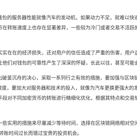
短板，钱包的服务器性能就像汽车的发动机，如果动力不足，就难以
币在转账速度上也存在显著差异，一些较为冷门或者交易不活跃的
在在的经济损失，还对用户的信任造成了严重的伤害，用户选择使
让他们对钱包的可靠性产生了深深的怀疑，长此以往，甚至可能会
需要拿出破釜沉舟的决心，采取一系列行之有效的措施，要加强与区
的速度，要加大对服务器和技术的投入，就像为汽车更换更强大的
手段对不同加密货币的转账进行精细化优化，根据其特点和交易
一些实用的措施来尽量减少等待时间，选择在区块链网络相对空
因转账时间过长而错过宝贵的投资机会。