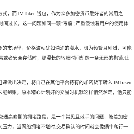
而 IMToken 钱包，作为众多加密货币爱好者的常用之
时间过长，这一问题如同一颗“毒瘤”,严重侵蚀着用户的使用体
变的市场里，价格波动犹如汹涌的潮水，极为频繁且剧烈，可能
交易或者安全存储时，那漫长的转账时间却像一条无形的枷锁,让
出决定，将自己在其他平台持有的加密货币转入 IMToken
未能到账，原本精心计划好的交易时机就这样悄然溜走，他只能
城市交通高峰期的拥堵路段，是一个常见且棘手的问题，随着加密
压力，当网络拥堵不堪时,交易确认的时间就会像蜗牛爬行一