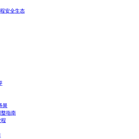
全流程安全生态
评
场景
调整指南
教程
界