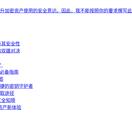
升加密资产使用的安全意识。因此，我不能按照你的要求撰写此
剖析其安全性
储的双雄对决
？
新手必备指南
答
与便捷的密钥守护者
获取途径
一文全知晓
数字资产新体验