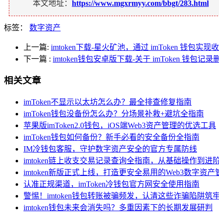
本文地址：
https://www.mgxrmyy.com/bbgt/283.html
标签：
数字资产
上一篇:
imtoken下载-星火矿池，通过 imToken 钱包实
下一篇
:
imtoken钱包安卓版下载-关于 imToken 钱包
相关文章
imToken不显示以太坊怎么办？最全排查修复指南
imToken钱包没备份怎么办？分场景补救+避坑全指南
苹果版imToken2.0钱包，iOS端Web3资产管理的优选工具
imToken钱包如何备份？新手必看的安全备份全指南
IM冷钱包客服，守护数字资产安全的官方专属防线
imtoken链上收支交易记录查询全指南，从基础操作到进
imtoken新版正式上线，打造更安全易用的Web3数字资产
认准正规渠道，imToken冷钱包官方网安全使用指南
警惕！imtoken钱包转账被骗频发，认清这些诈骗陷阱筑
imtoken钱包未来会消失吗？多重因素下的长期发展研判