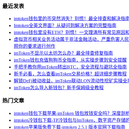
最近发表
imtoken钱包里的币突然消失？别慌！最全排查和解决指
Imtoken全英文界面？从疑问到解决方案的完整指南
imtoken钱包里没有ETH？别慌！一文理清所有常见原因
虚拟货币相关业务活动属于非法金融活动，严重危害人民
照你的要求进行创作
imToken不显示以太坊怎么办？最全排查修复指南
imToken钱包充值狗狗币全指南，从实操步骤到安全提醒
手把手教你用imToken转出BTC，安全流程与避坑全指南
新手必看，怎么查看imToken交易价格？超详细步骤教程
解锁DeFi被动收益，imToken联动LON流动性挖矿实操
imToken怎么导入新钱包？新手保姆级全教程
热门文章
imtoken钱包下载苹果-imToken 钱包放钱安全吗？深度
imtoken冷钱包下载-TP冷钱包与ImToken，数字资产存
imtoken苹果版免费下载-imtoken 2.5.1 版本官网下载指南