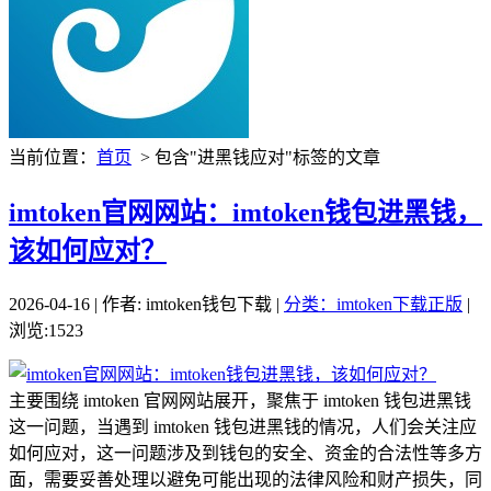
当前位置：
首页
> 包含"进黑钱应对"标签的文章
imtoken官网网站：imtoken钱包进黑钱，
该如何应对？
2026-04-16 | 作者: imtoken钱包下载 |
分类：imtoken下载正版
|
浏览:1523
主要围绕 imtoken 官网网站展开，聚焦于 imtoken 钱包进黑钱
这一问题，当遇到 imtoken 钱包进黑钱的情况，人们会关注应
如何应对，这一问题涉及到钱包的安全、资金的合法性等多方
面，需要妥善处理以避免可能出现的法律风险和财产损失，同