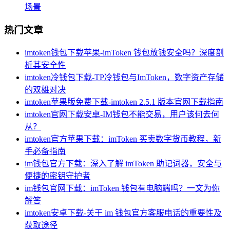
场景
热门文章
imtoken钱包下载苹果-imToken 钱包放钱安全吗？深度剖
析其安全性
imtoken冷钱包下载-TP冷钱包与ImToken，数字资产存储
的双雄对决
imtoken苹果版免费下载-imtoken 2.5.1 版本官网下载指南
imtoken官网下载安卓-IM钱包不能交易，用户该何去何
从？
imtoken官方苹果下载：imToken 买卖数字货币教程，新
手必备指南
im钱包官方下载：深入了解 imToken 助记词器，安全与
便捷的密钥守护者
im钱包官网下载：imToken 钱包有电脑端吗？一文为你
解答
imtoken安卓下载-关于 im 钱包官方客服电话的重要性及
获取途径