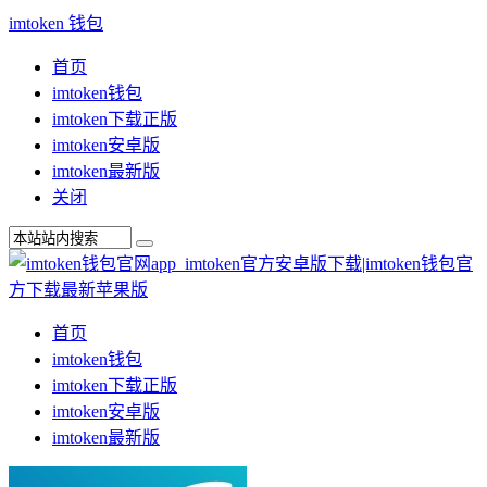
imtoken 钱包
首页
imtoken钱包
imtoken下载正版
imtoken安卓版
imtoken最新版
关闭
首页
imtoken钱包
imtoken下载正版
imtoken安卓版
imtoken最新版