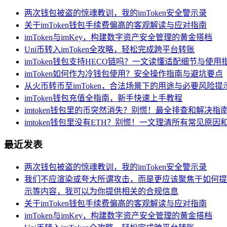
两次钱包被盗的惊魂教训，我的imToken安全警示录
关于imToken钱包手续费偏高的客观解读与应对指南
imToken与imKey，构建数字资产安全管理的黄金搭档
Uni币转入imToken全攻略，轻松完成跨平台转账
imToken钱包支持HECO链吗？一文读懂适配细节与使用
imToken如何作为冷钱包使用？安全操作指南与避坑要点
从火币转币至imToken，合法场景下的用途与必要风险提
imToken钱包充值全指南，新手快速上手教程
imtoken钱包里的币突然消失？别慌！最全排查和解决指
imtoken钱包里没有ETH？别慌！一文理清所有常见原因
最近发表
两次钱包被盗的惊魂教训，我的imToken安全警示录
我们不应渲染或夸大所谓攻击，而是更应该聚焦于如何提
示等内容，我可以为你提供相关的合规信息
关于imToken钱包手续费偏高的客观解读与应对指南
imToken与imKey，构建数字资产安全管理的黄金搭档