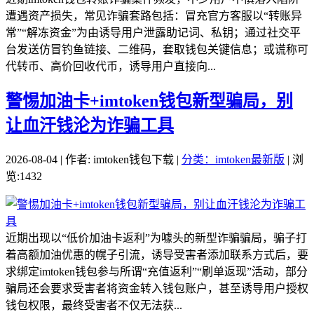
遭遇资产损失，常见诈骗套路包括：冒充官方客服以“转账异
常”“解冻资金”为由诱导用户泄露助记词、私钥；通过社交平
台发送仿冒钓鱼链接、二维码，套取钱包关键信息；或谎称可
代转币、高价回收代币，诱导用户直接向...
警惕加油卡+imtoken钱包新型骗局，别
让血汗钱沦为诈骗工具
2026-08-04 | 作者: imtoken钱包下载 |
分类：imtoken最新版
| 浏
览:1432
近期出现以“低价加油卡返利”为噱头的新型诈骗骗局，骗子打
着高额加油优惠的幌子引流，诱导受害者添加联系方式后，要
求绑定imtoken钱包参与所谓“充值返利”“刷单返现”活动，部分
骗局还会要求受害者将资金转入钱包账户，甚至诱导用户授权
钱包权限，最终受害者不仅无法获...