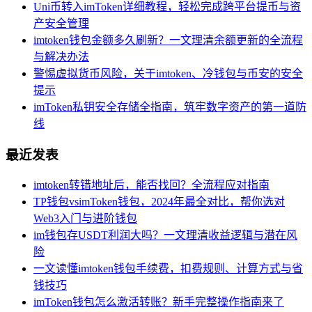
Uni币转入imToken详细教程，轻松完成跨平台提币与资
产安全管理
imtoken钱包金额多久刷新？一文理清余额更新的全流程
与解决办法
警惕虚拟货币风险，关于imtoken、冷钱包与币安的安全
提示
imToken私钥安全存储全指南，筑牢数字资产的第一道防
线
最近发表
imtoken转错地址后，能否找回？全流程应对指南
TP钱包vsimToken钱包，2024年最全对比，帮你选对
Web3入门与进阶钱包
im钱包存USDT利润大吗？一文理清收益逻辑与潜在风
险
一文读懂imtoken钱包手续费，扣费规则、计算方式与省
钱技巧
imToken钱包怎么激活转账？新手完整操作指南来了