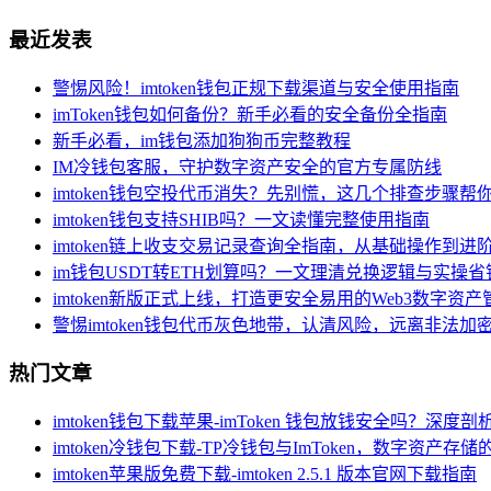
最近发表
警惕风险！imtoken钱包正规下载渠道与安全使用指南
imToken钱包如何备份？新手必看的安全备份全指南
新手必看，im钱包添加狗狗币完整教程
IM冷钱包客服，守护数字资产安全的官方专属防线
imtoken钱包空投代币消失？先别慌，这几个排查步骤帮
imtoken钱包支持SHIB吗？一文读懂完整使用指南
imtoken链上收支交易记录查询全指南，从基础操作到进
im钱包USDT转ETH划算吗？一文理清兑换逻辑与实操
imtoken新版正式上线，打造更安全易用的Web3数字资产
警惕imtoken钱包代币灰色地带，认清风险，远离非法加
热门文章
imtoken钱包下载苹果-imToken 钱包放钱安全吗？深度
imtoken冷钱包下载-TP冷钱包与ImToken，数字资产存
imtoken苹果版免费下载-imtoken 2.5.1 版本官网下载指南