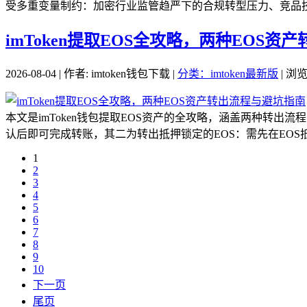
受多重变量制约：加密行业监管趋严下的合规转型压力、竞品技术
imToken提取EOS全攻略，两种EOS
2026-08-04 | 作者: imtoken钱包下载 |
分类：imtoken最新版
| 浏览
本文是imToken钱包提取EOS资产的全攻略，涵盖两种转出
认后即可完成转账，其二为转出抵押锁定的EOS：需先在EOS抵
1
2
3
4
5
6
7
8
9
10
下一页
尾页