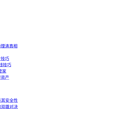
你理清真相
阶技巧
省钱技巧
管家
密资产
剖析其安全性
储的双雄对决