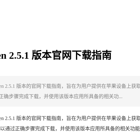
en 2.5.1 版本官网下载指南
Token 2.5.1 版本的官网下载指南，旨在为用户提供在苹果设备
过正确步骤完成下载，并使用该版本应用所具备的相关功...
ken 2.5.1 版本的官网下载指南，旨在为用户提供在苹果设备
，让用户可以通过正确步骤完成下载，并使用该版本应用所具备的相关