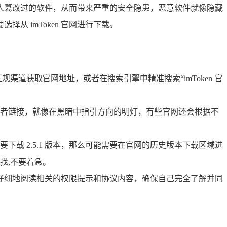
人篡改过的软件，从而带来严重的安全隐患，恶意软件就像隐藏
 imToken 官网进行下载。
规渠道获取官网地址，或者在搜索引擎中精准搜索“imToken 官
者链接，就像在黑暗中指引方向的明灯，有些官网还会根据不
下载 2.5.1 版本，那么可能需要在官网的历史版本下载区域进
找,不要着急。
认真仔细地阅读相关的权限提示和协议内容，确保自己完全了解并同