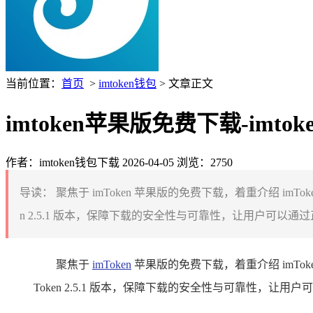
当前位置：
首页
>
imtoken钱包
> 文章正文
imtoken苹果版免费下载-imtok
作者：imtoken钱包下载
2026-04-05
浏览：2750
导读：
聚焦于 imToken 苹果版的免费下载，着重介绍 im
n 2.5.1 版本，保障下载的安全性与可靠性，让用户可以通
聚焦于
imToken
苹果版的免费下载，着重介绍 imTo
Token 2.5.1 版本，保障下载的安全性与可靠性