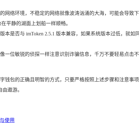
网络环境，不稳定的网络就像波涛汹涌的大海，可能会导致下载中
像在平静的湖面上划船一样顺畅。
是否与 imToken 2.5.1 版本兼容，如果系统版本过低
像一位敏锐的侦探一样注意识别诈骗信息，千万不要轻易点击不
款优秀数字钱包的正确且明智的方式，只要严格按照上述步骤和注意事项进行
自由遨游。
理与使用