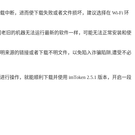
断，进而使下载失败或者文件损坏，建议选择在 Wi-Fi 环
，就如同老旧的机器无法运行最新的软件一样，可能无法正常安装和使
明来源的链接或者下载不明文件，以免陷入诈骗陷阱,遭受不必
操作，就能顺利下载并使用 imToken 2.5.1 版本，开启一段