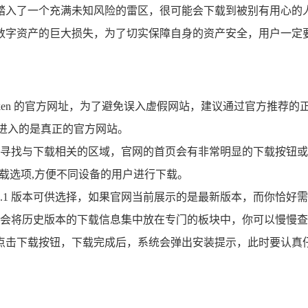
踏入了一个充满未知风险的雷区，很可能会下载到被别有用心的
资产的巨大损失，为了切实保障自身的资产安全，用户一定要选择从
oken 的官方网址，为了避免误入虚假网站，建议通过官方推荐的正
保进入的是真正的官方网站。
寻找与下载相关的区域，官网的首页会有非常明显的下载按钮或
性的下载选项,方便不同设备的用户进行下载。
5.1 版本可供选择，如果官网当前展示的是最新版本，而你恰好需要
会将历史版本的下载信息集中放在专门的板块中，你可以慢慢查
，果断点击下载按钮，下载完成后，系统会弹出安装提示，此时要