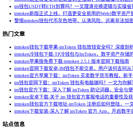
im钱包USDT转ETH划算吗？一文理清兑换逻辑与实操
imtoken新版正式上线，打造更安全易用的Web3数字资产
警惕imtoken钱包代币灰色地带，认清风险，远离非法加
热门文章
imtoken钱包下载苹果-imToken 钱包放钱安全吗？深度
imtoken冷钱包下载-TP冷钱包与ImToken，数字资产存
imtoken苹果版免费下载-imtoken 2.5.1 版本官网下载指南
imtoken官网下载安卓-IM钱包不能交易，用户该何去何从
imtoken官方苹果下载：imToken 买卖数字货币教程，
im钱包官网下载：imToken 钱包有电脑端吗？一文为你解
im钱包官方下载：深入了解 imToken 助记词器，安全
imtoken安卓下载-关于 im 钱包官方客服电话的重要性及
imtoken钱包官方下载地址-imToken 注册后如何登陆，
imtoken下载安装-深入了解 imToken 官方 App，开启
站点信息