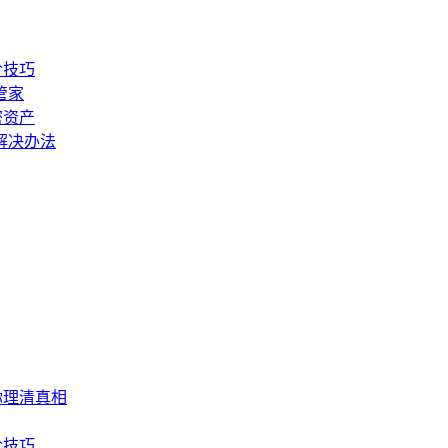
阶技巧
管家
密资产
与解决办法
你理清真相
阶技巧