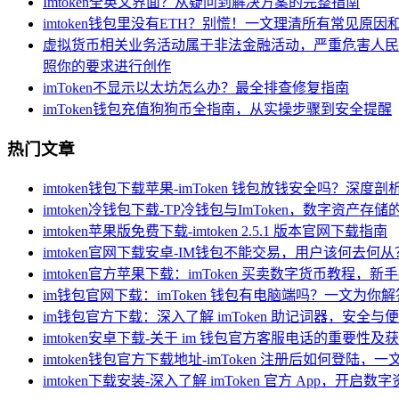
Imtoken全英文界面？从疑问到解决方案的完整指南
imtoken钱包里没有ETH？别慌！一文理清所有常见原因
虚拟货币相关业务活动属于非法金融活动，严重危害人民
照你的要求进行创作
imToken不显示以太坊怎么办？最全排查修复指南
imToken钱包充值狗狗币全指南，从实操步骤到安全提醒
热门文章
imtoken钱包下载苹果-imToken 钱包放钱安全吗？深度
imtoken冷钱包下载-TP冷钱包与ImToken，数字资产存
imtoken苹果版免费下载-imtoken 2.5.1 版本官网下载指南
imtoken官网下载安卓-IM钱包不能交易，用户该何去何从
imtoken官方苹果下载：imToken 买卖数字货币教程，
im钱包官网下载：imToken 钱包有电脑端吗？一文为你解
im钱包官方下载：深入了解 imToken 助记词器，安全
imtoken安卓下载-关于 im 钱包官方客服电话的重要性及
imtoken钱包官方下载地址-imToken 注册后如何登陆，
imtoken下载安装-深入了解 imToken 官方 App，开启