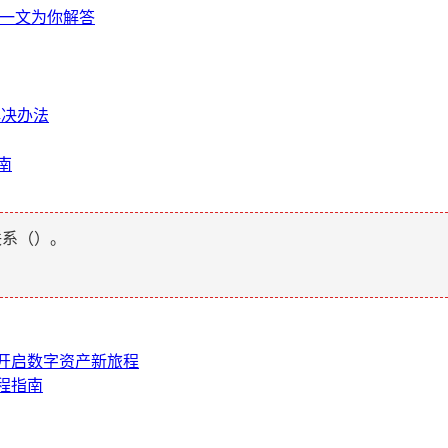
吗？一文为你解答
解决办法
南
联系（
）。
ken，开启数字资产新旅程
流程指南