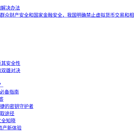
和解决办法
群众财产安全和国家金融安全，我国明确禁止虚拟货币交易和相
剖析其安全性
储的双雄对决
？
新手必备指南
答
与便捷的密钥守护者
获取途径
一文全知晓
数字资产新体验