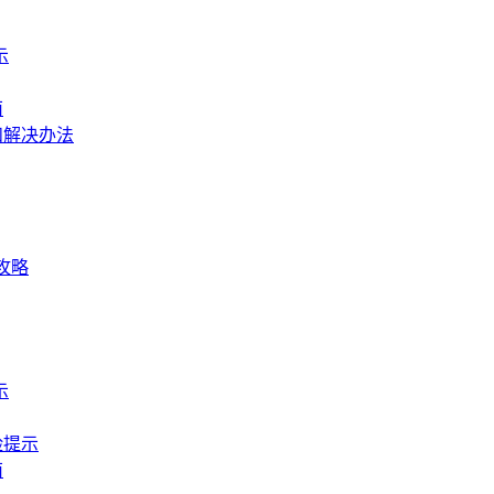
示
南
和解决办法
全攻略
示
险提示
南